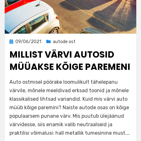
Posted
09/06/2021
autode ost
on
MILLIST VÄRVI AUTOSID
MÜÜAKSE KÕIGE PAREMENI
by
adminkirill
Auto ostmisel pöörake loomulikult tähelepanu
värvile, mõnele meeldivad erksad toonid ja mõnele
klassikalised lihtsad variandid. Kuid mis värvi auto
müüb kõige paremini? Naiste autode osas on kõige
populaarsem punane värv. Mis puutub ülejäänud
värvidesse, siis enamik valib neutraalseid ja
praktilisi võimalusi: hall metallik tumesinine must.…