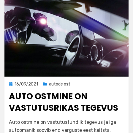
Posted
16/09/2021
autode ost
on
AUTO OSTMINE ON
VASTUTUSRIKAS TEGEVUS
by
adminkirill
Auto ostmine on vastutustundlik tegevus ja iga
autoomanik soovib end varguste eest kaitsta.