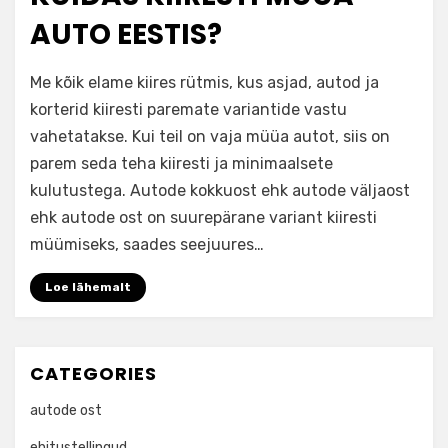
AUTO EESTIS?
by
adminkirill
Me kõik elame kiires rütmis, kus asjad, autod ja
korterid kiiresti paremate variantide vastu
vahetatakse. Kui teil on vaja müüa autot, siis on
parem seda teha kiiresti ja minimaalsete
kulutustega. Autode kokkuost ehk autode väljaost
ehk autode ost on suurepärane variant kiiresti
müümiseks, saades seejuures…
Loe lähemalt
CATEGORIES
autode ost
ehitustellingud