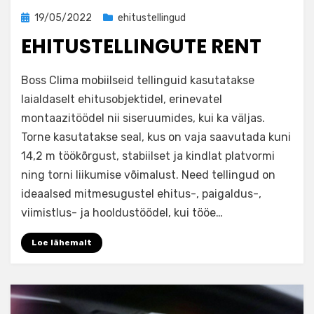
Posted
19/05/2022
ehitustellingud
on
EHITUSTELLINGUTE RENT
by
adminkirill
Boss Clima mobiilseid tellinguid kasutatakse
laialdaselt ehitusobjektidel, erinevatel
montaazitöödel nii siseruumides, kui ka väljas.
Torne kasutatakse seal, kus on vaja saavutada kuni
14,2 m töökõrgust, stabiilset ja kindlat platvormi
ning torni liikumise võimalust. Need tellingud on
ideaalsed mitmesugustel ehitus-, paigaldus-,
viimistlus- ja hooldustöödel, kui tööe…
Loe lähemalt